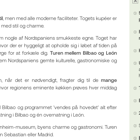
il
, men med alle moderne faciliteter. Togets kupéer er
e med stil og charme.
nem nogle af Nordspaniens smukkeste egne. Toget har
vor der er hyggeligt at opholde sig i løbet af tiden på
rge for at forkæle dig.
Turen mellem Bilbao og León
em Nordspaniens gemte kulturelle, gastronomiske og
 når det er nødvendigt, fragter dig til de
mange
 hvor regionens eminente køkken prøves hver middag
 til Bilbao og programmet 'vendes på hovedet' alt efter
tning i Bilbao og én overnatning i León.
ggenheim-museum, byens charme og gastronomi. Turen
n Sebastian eller Madrid.