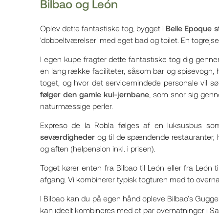
Bilbao og León
Oplev dette fantastiske tog, bygget i
Belle Epoque st
'dobbeltværelser' med eget bad og toilet. En togrejs
I egen kupe fragter dette fantastiske tog dig gen
en lang række faciliteter, såsom bar og spisevogn, h
toget, og hvor det servicemindede personale vil sø
følger den gamle kul-jernbane
, som snor sig genn
naturmæssige perler.
Expreso de la Robla følges af en luksusbus som,
seværdigheder
og til de spændende restauranter,
og aften (helpension inkl. i prisen).
Toget kører enten fra Bilbao til León eller fra León
afgang. Vi kombinerer typisk togturen med to overna
I Bilbao kan du på egen hånd opleve Bilbao’s Gu
kan ideelt kombineres med et par overnatninger i Sa