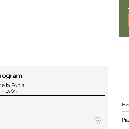
rogram
e la Robla
 - León
Hvo
Pra