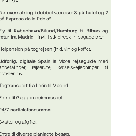
Inklusiv
5 x overnatning i dobbeltværelse: 3 på hotel og 2
på Expreso de la Robla*.
Fly til København/Billund/Hamburg til Bilbao og
retur fra Madrid
- inkl. 1 stk check-in bagage p.p.*
Helpension på togrejsen
(inkl. vin og kaffe).
Udførlig, digitale Spain is More rejseguide
med
anbefalinger, rejserute, kørselsvejledninger til
hoteller mv.
Togtransport fra León til Madrid.
Entre til Guggemheimmuseet.
24/7 nødtelefonnumme
r.
Skatter og afgifter.
Entre til diverse planlagte besøg.