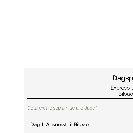
Dagsp
Expreso d
Bilbao
Detaljeret rejseplan (se alle dage )
Dag 1: Ankomst til Bilbao