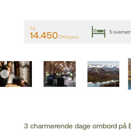
fra
5 overnatn
14.450
DKK/pers.
3 charmerende dage ombord på Ex