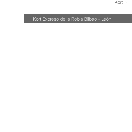
Kort
Kort Expreso de la Robla Bilbao - León