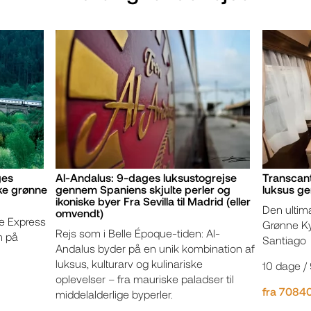
ges
Al-Andalus: 9-dages luksustogrejse
Transcant
ke grønne
gennem Spaniens skjulte perler og
luksus g
ikoniske byer Fra Sevilla til Madrid (eller
Den ultima
omvendt)
e Express
Grønne Ky
Rejs som i Belle Époque-tiden: Al-
n på
Santiago
Andalus byder på en unik kombination af
luksus, kulturarv og kulinariske
10 dage /
oplevelser – fra mauriske paladser til
fra 7084
middelalderlige byperler.