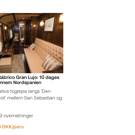
ábrico Gran Lujo: 10 dages
ennem Nordspanien
tive togrejse langs 'Den
st' mellem San Sebastian og
 9 overnatninger
0 DKK/pers.