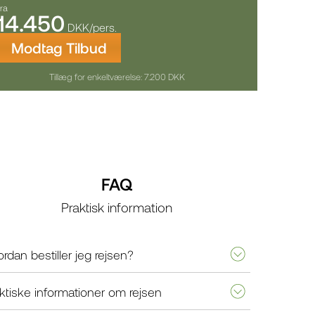
fra
14.450
DKK/pers.
Modtag Tilbud
Tillæg for enkeltværelse: 7.200 DKK
FAQ
Praktisk information
rdan bestiller jeg rejsen?
ktiske informationer om rejsen