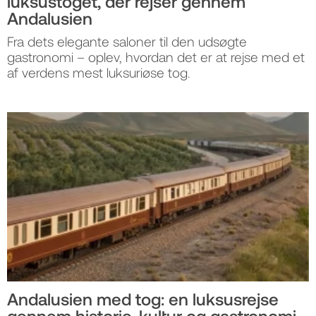
luksustoget, der rejser gennem
Andalusien
Fra dets elegante saloner til den udsøgte
gastronomi – oplev, hvordan det er at rejse med et
af verdens mest luksuriøse tog.
Andalusien med tog: en luksusrejse
gennem historie, kultur og gastronomi