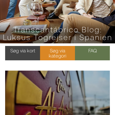
Transcantábrico Blog:
Luksus Togrejser i Spanien
Søg via kort
Søg via
FAQ
kategori