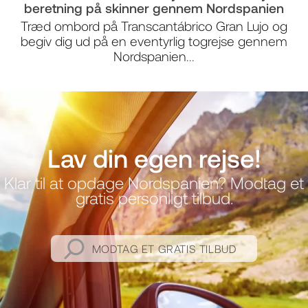
beretning på skinner gennem Nordspanien
Træd ombord på Transcantábrico Gran Lujo og
begiv dig ud på en eventyrlig togrejse gennem
Nordspanien...
Lav din egen rejse!
Klar til at opdage Nordspanien? Modtag et
gratis personligt tilbud.
MODTAG ET GRATIS TILBUD