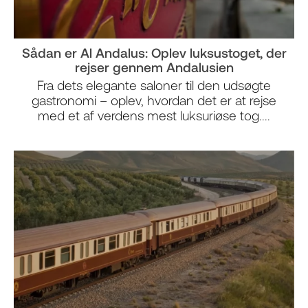
Sådan er Al Andalus: Oplev luksustoget, der
rejser gennem Andalusien
Fra dets elegante saloner til den udsøgte
gastronomi – oplev, hvordan det er at rejse
med et af verdens mest luksuriøse tog....