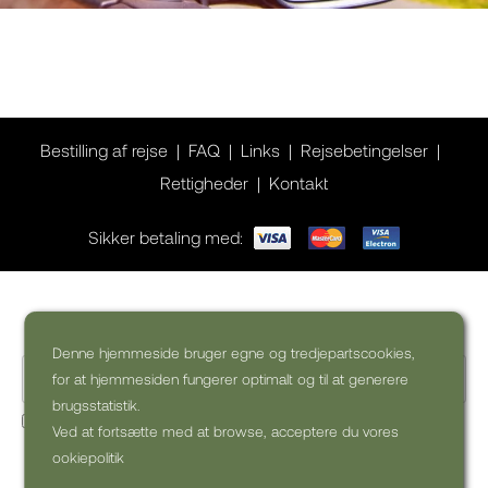
Bestilling af rejse
FAQ
Links
Rejsebetingelser
Rettigheder
Kontakt
Sikker betaling med:
Ønsker du inspiration til din rejse?
Denne hjemmeside bruger egne og tredjepartscookies,
for at hjemmesiden fungerer optimalt og til at generere
brugsstatistik.
Ja, jeg vil gerne modtage kommercielle nyhedsbreve (kan
Ved at fortsætte med at browse, acceptere du vores
altid afmeldes)
ookiepolitik