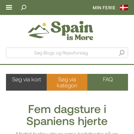
MIN FERIE
Søg Blogs og Rejseforslag
Søg via kort
Søg via
FAQ
kategori
Fem dagsture i
Spaniens hjerte
Madrid byder udover egne herligheder på en