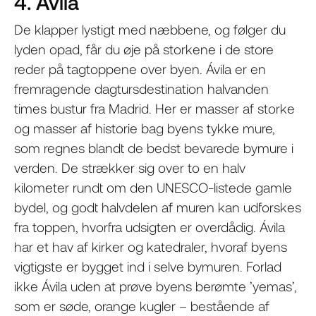
4. Ávila
De klapper lystigt med næbbene, og følger du
lyden opad, får du øje på storkene i de store
reder på tagtoppene over byen. Ávila er en
fremragende dagtursdestination halvanden
times bustur fra Madrid. Her er masser af storke
og masser af historie bag byens tykke mure,
som regnes blandt de bedst bevarede bymure i
verden. De strækker sig over to en halv
kilometer rundt om den UNESCO-listede gamle
bydel, og godt halvdelen af muren kan udforskes
fra toppen, hvorfra udsigten er overdådig. Ávila
har et hav af kirker og katedraler, hvoraf byens
vigtigste er bygget ind i selve bymuren. Forlad
ikke Ávila uden at prøve byens berømte ’yemas’,
som er søde, orange kugler – bestående af