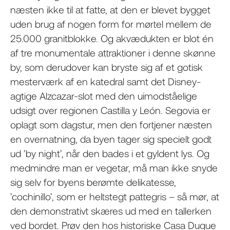
næsten ikke til at fatte, at den er blevet bygget
uden brug af nogen form for mørtel mellem de
25.000 granitblokke. Og akvædukten er blot én
af tre monumentale attraktioner i denne skønne
by, som derudover kan bryste sig af et gotisk
mesterværk af en katedral samt det Disney-
agtige Alzcazar-slot med den uimodståelige
udsigt over regionen Castilla y León. Segovia er
oplagt som dagstur, men den fortjener næsten
en overnatning, da byen tager sig specielt godt
ud ’by night’, når den bades i et gyldent lys. Og
medmindre man er vegetar, må man ikke snyde
sig selv for byens berømte delikatesse,
’cochinillo’, som er heltstegt pattegris – så mør, at
den demonstrativt skæres ud med en tallerken
ved bordet. Prøv den hos historiske Casa Duque