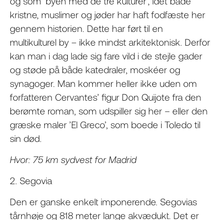
og som ’byen med de tre kulturer’, idet både
kristne, muslimer og jøder har haft fodfæste her
gennem historien. Dette har ført til en
multikulturel by – ikke mindst arkitektonisk. Derfor
kan man i dag lade sig fare vild i de stejle gader
og støde på både katedraler, moskéer og
synagoger. Man kommer heller ikke uden om
forfatteren Cervantes’ figur Don Quijote fra den
berømte roman, som udspiller sig her – eller den
græske maler ’El Greco’, som boede i Toledo til
sin død.
Hvor: 75 km sydvest for Madrid
2. Segovia
Den er ganske enkelt imponerende. Segovias
tårnhøje og 818 meter lange akvædukt. Det er