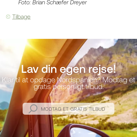
Foto: Brian Schæfer Dreyer
Tilbage
Lav din egen rejse!
Klar til at opdage Nordspanien? Modtag et
gratis personligt tilbud.
MODTAG ET GRATIS TILBUD