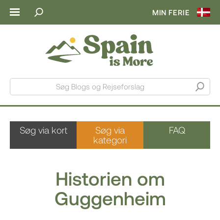
MIN FERIE
Søg Blogs og Rejseforslag
Søg via kort
Søg via
FAQ
kategori
Historien om
Guggenheim