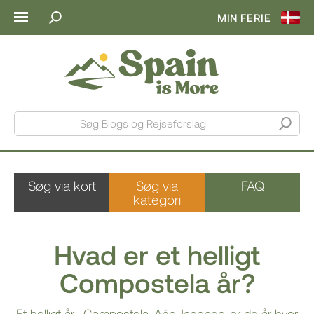
MIN FERIE
Søg Blogs og Rejseforslag
Søg via kort
Søg via
FAQ
kategori
Hvad er et helligt
Compostela år?
Et helligt år i Compostela, Año Jacobeo, er de år hvor