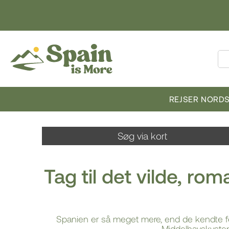
REJSER NORD
Søg via kort
Tag til det vilde, ro
Spanien er så meget mere, end de kendte fe
Middelhavskysten 