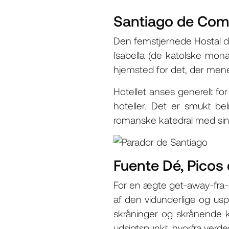
Santiago de Comp
Den femstjernede Hostal dos
Isabella (de katolske monar
hjemsted for det, der mene
Hotellet anses generelt for
hoteller. Det er smukt be
romanske katedral med sin 
Fuente Dé, Picos
For en ægte get-away-fra-d
af den vidunderlige og us
skråninger og skrånende kl
udsigtspunkt, hvorfra verde