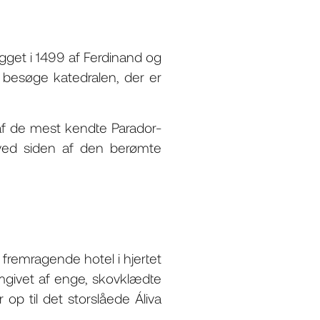
ygget i 1499 af Ferdinand og
at besøge katedralen, der er
af ​​de mest kendte Parador-
ved siden af ​​den berømte
fremragende hotel i hjertet
mgivet af enge, skovklædte
op til det storslåede Áliva