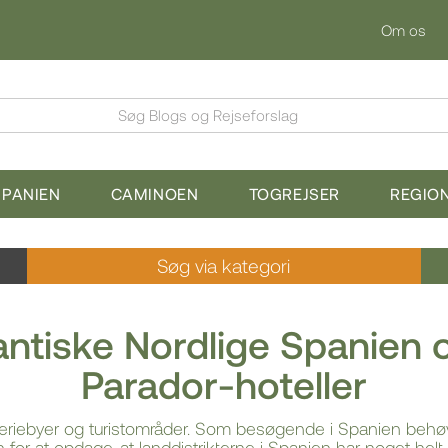
Om os
Søg Blogs og Rejseforslag
SPANIEN
CAMINOEN
TOGREJSER
REGIO
Søg via kategori
mantiske Nordlige Spanien
Parador-hoteller
riebyer og turistområder. Som besøgende i Spanien behøv
for at opdage, at landdistrikterne i Spanien har noget helt