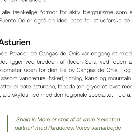
lle tænkelige formor for aktiv bjergturisme som 
Fuente Dé er også en ideel base for at udforske de
Asturien
rnede Parador de Cangas de Onis var engang et middel
et ligger ved bredden af ​​floden Sella, ved foden a
kilometer uden for den lille by Cangas de Onis. I 
såsom vandreture, fiskeri, ridning, kano og mountain b
mfatter el pote asturiano, fabada (en gryderet lavet m
alle skylles ned med den regionale specialitet - cidra.
Spain is More er stolt af at være 'selected
partner' med Paradores. Vores samarbejde