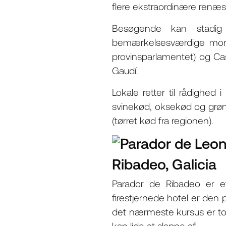
flere ekstraordinære renæ
Besøgende kan stadig
bemærkelsesværdige monu
provinsparlamentet) og Cas
Gaudí.
Lokale retter til rådighed
svinekød, oksekød og grønt
(tørret kød fra regionen).
Ribadeo, Galicia
Parador de Ribadeo er et
firestjernede hotel er den pe
det nærmeste kursus er to
kan lide at slappe af.