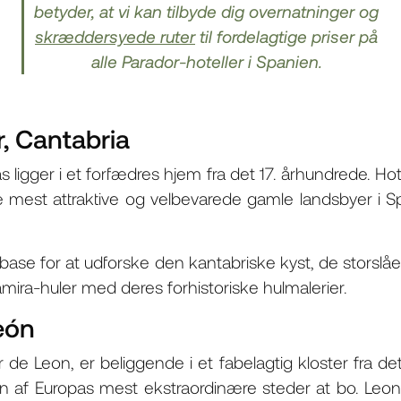
betyder, at vi kan tilbyde dig overnatninger og
skræddersyede ruter
til fordelagtige priser på
alle Parador-hoteller i Spanien.
r, Cantabria
as ligger i et forfædres hjem fra det 17. århundrede. Hot
​de mest attraktive og velbevarede gamle landsbyer i 
base for at udforske den kantabriske kyst, de storslåe
ira-huler med deres forhistoriske hulmalerier.
León
 de Leon, er beliggende i et fabelagtig kloster fra d
en af ​​Europas mest ekstraordinære steder at bo. L