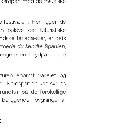
, at kampen mod de mauriske
estivallen. Her ligger de
 opleve det futuristiske
ndske feriegæster, er dets
troede du kendte Spanien,
ingere end sydpå - bare
aturen enormt varieret og
rie i Nordspanien kan skrues
rundtur på de forskellige
beliggende i bygninger af
: