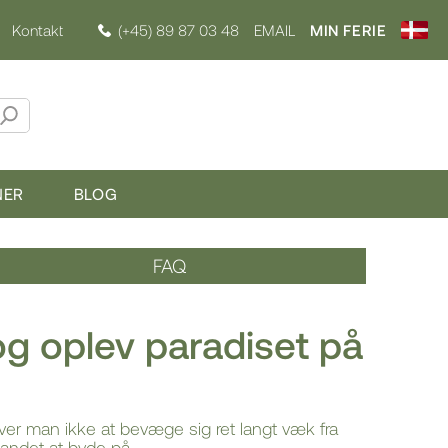
Kontakt
(+45) 89 87 03 48
EMAIL
MIN FERIE
NER
BLOG
FAQ
 og oplev paradiset på
er man ikke at bevæge sig ret langt væk fra
 andet at byde på.