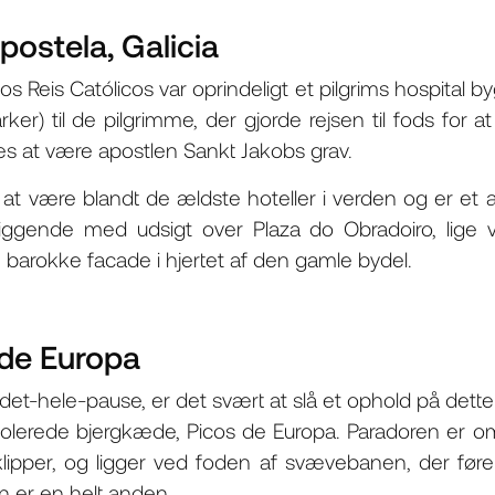
ostela, Galicia
 Reis Católicos var oprindeligt et pilgrims hospital b
ker) til de pilgrimme, der gjorde rejsen til fods for 
s at være apostlen Sankt Jakobs grav.
 at være blandt de ældste hoteller i verden og er et 
liggende med udsigt over Plaza do Obradoiro, lige 
barokke facade i hjertet af den gamle bydel.
 de Europa
et-hele-pause, er det svært at slå et ophold på dette 
polerede bjergkæde, Picos de Europa. Paradoren er o
ipper, og ligger ved foden af ​​svævebanen, der fører 
n er en helt anden.