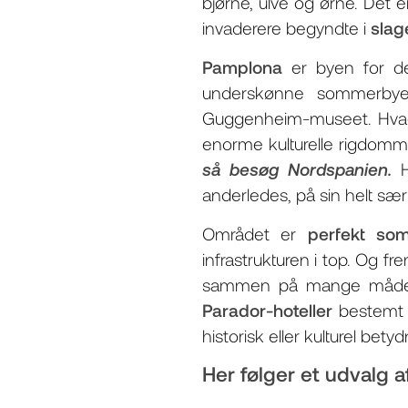
bjørne, ulve og ørne. Det 
invaderere begyndte i
slag
Pamplona
er byen for de
underskønne sommerb
Guggenheim-museet. Hvad g
enorme kulturelle rigdom
så besøg Nordspanien.
H
anderledes, på sin helt sæ
Området er
perfekt som
infrastrukturen i top. Og f
sammen på mange måder,
Parador-hoteller
bestemt a
historisk eller kulturel betyd
Her følger et udvalg 