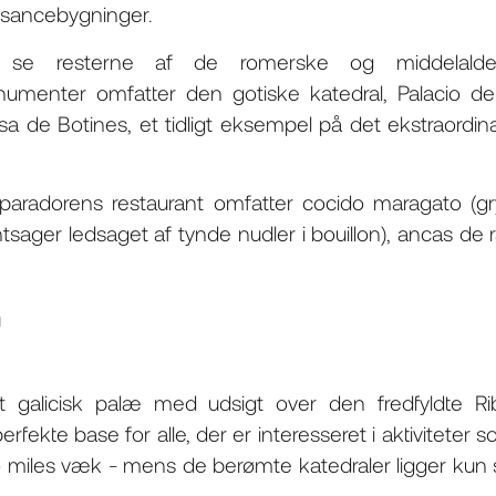
ssancebygninger.
 se resterne af de romerske og middelalde
menter omfatter den gotiske katedral, Palacio d
a de Botines, et tidligt eksempel på det ekstraordin
 i paradorens restaurant omfatter cocido maragato (g
sager ledsaget af tynde nudler i bouillon), ancas de 
 galicisk palæ med udsigt over den fredfyldte R
rfekte base for alle, der er interesseret i aktiviteter so
 miles væk - mens de berømte katedraler ligger kun 