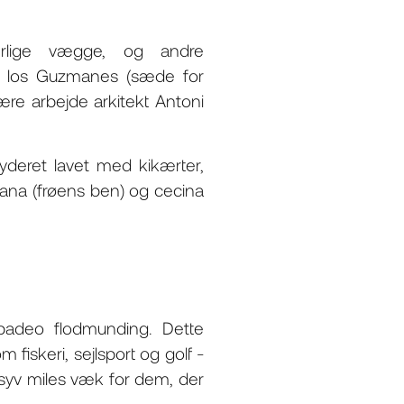
rlige vægge, og andre
e los Guzmanes (sæde for
ære arbejde arkitekt Antoni
ryderet lavet med kikærter,
rana (frøens ben) og cecina
ibadeo flodmunding. Dette
m fiskeri, sejlsport og golf -
syv miles væk for dem, der