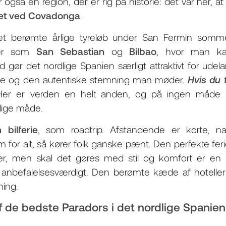
er også en region, der er rig på historie: det var her
et ved Covadonga
.
t berømte årlige tyreløb under San Fermin sommerf
yer som
San Sebastian
og
Bilbao
, hvor man kan
ør det nordlige Spanien særligt attraktivt for udela
me og den autentiske stemning man møder.
Hvis du 
er er verden en helt anden, og på ingen måde r
rlige måde.
 bilferie
, som roadtrip. Afstandende er korte, n
rem for alt, så kører folk ganske pænt. Den perfekte fe
 men skal det gøres med stil og komfort er en
nbefalelsesværdigt. Den berømte kæde af hoteller 
ning.
af de bedste Paradors i det nordlige Spanien