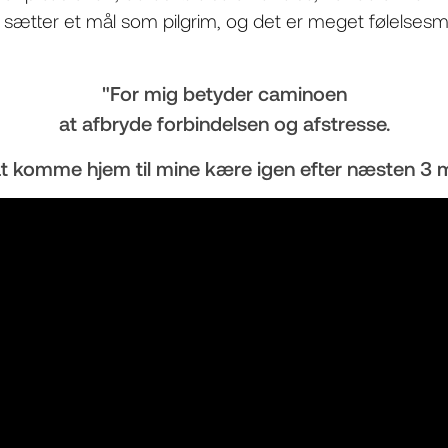
Du sætter et mål som pilgrim, og det er meget følelse
"For mig betyder caminoen
at afbryde forbindelsen og afstresse.
 at komme hjem til mine kære igen efter næsten 3 