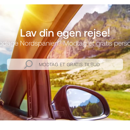
Lav din egen rejse!
 opdage Nordspanien? Modtag et gratis person
MODTAG ET GRATIS TILBUD