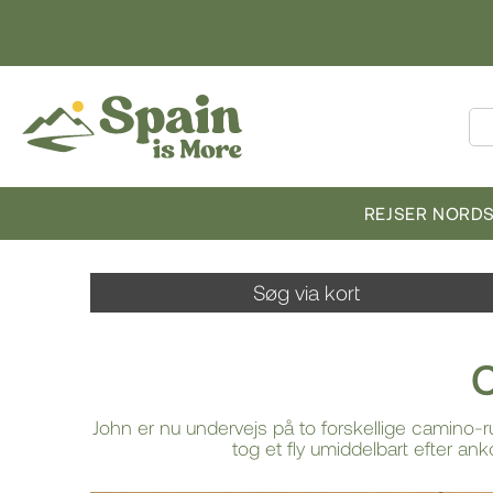
REJSER NORD
Søg via kort
C
John er nu undervejs på to forskellige camino-
tog et fly umiddelbart efter a