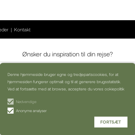
eder
Kontakt
Ønsker du inspiration til din rejse?
Denne hjemmeside bruger egne og tredjepartscookies, for at
a, jeg vil gerne modtage kommercielle nyhedsbreve (kan altid afmeldes)
hjemmesiden fungerer optimalt og til at generere brugsstatistik.
Ved at fortsætte med at browse, acceptere du vores ookiepolitik
TILMELD NYHEDSBREV
Nødvendige
Anonyme analyser
FORTSÆT