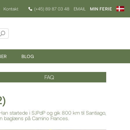
Kontakt
(+45) 89 87 03 48
EMAIL
MIN FERIE
NER
BLOG
FAQ
2)
an startede i SJPdP og gik 800 km til Santiago,
 han baglæns på Camino Frances.