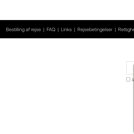
Bestilling af rejse
FAQ
Links
Rejsebetingelser
Rettigh
J