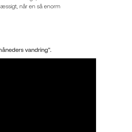
smæssigt, når en så enorm
måneders vandring".