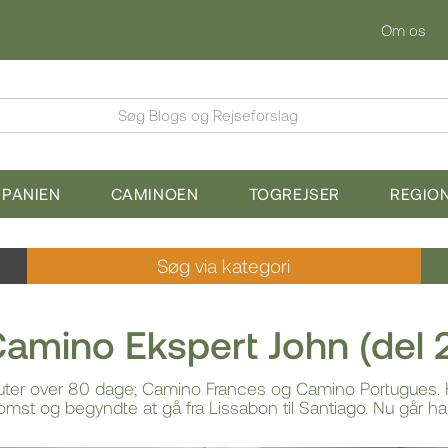
Om os
Søg Blogs og Rejseforslag
SPANIEN
CAMINOEN
TOGREJSER
REGIO
Søg via kategori
amino Ekspert John (del 
ruter over 80 dage; Camino Frances og Camino Portugues. H
nkomst og begyndte at gå fra Lissabon til Santiago. Nu går