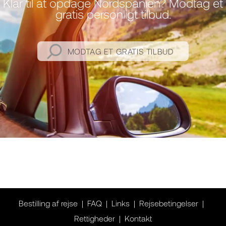
Klar til at opdage Nordspanien? Modtag et
gratis personligt tilbud.
MODTAG ET GRATIS TILBUD
Bestilling af rejse
FAQ
Links
Rejsebetingelser
Rettigheder
Kontakt