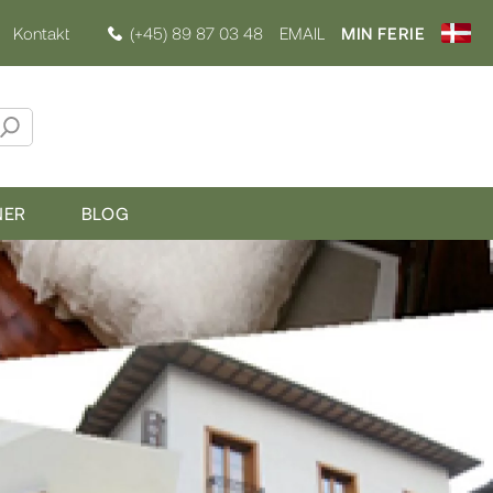
Kontakt
(+45) 89 87 03 48
EMAIL
MIN FERIE
NER
BLOG