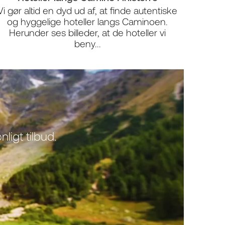
Vi gør altid en dyd ud af, at finde autentiske
og hyggelige hoteller langs Caminoen.
Herunder ses billeder, at de hoteller vi
beny...
ligt tilbud.