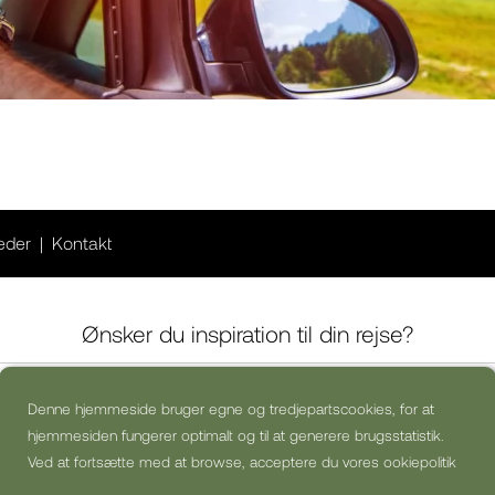
eder
Kontakt
Ønsker du inspiration til din rejse?
Denne hjemmeside bruger egne og tredjepartscookies, for at
a, jeg vil gerne modtage kommercielle nyhedsbreve (kan altid afmeldes)
hjemmesiden fungerer optimalt og til at generere brugsstatistik.
Ved at fortsætte med at browse, acceptere du vores ookiepolitik
TILMELD NYHEDSBREV