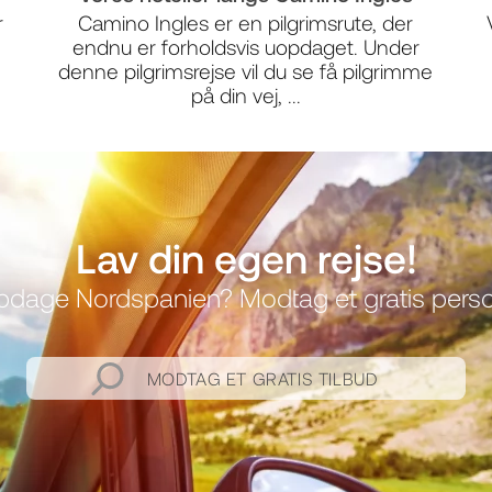
r
Camino Ingles er en pilgrimsrute, der
endnu er forholdsvis uopdaget. Under
denne pilgrimsrejse vil du se få pilgrimme
på din vej, ...
Lav din egen rejse!
 opdage Nordspanien? Modtag et gratis person
MODTAG ET GRATIS TILBUD