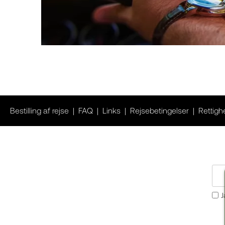
Bestilling af rejse
FAQ
Links
Rejsebetingelser
Rettigh
J