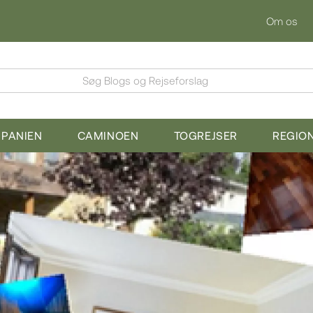
Om os
Søg Blogs og Rejseforslag
SPANIEN
CAMINOEN
TOGREJSER
REGIO