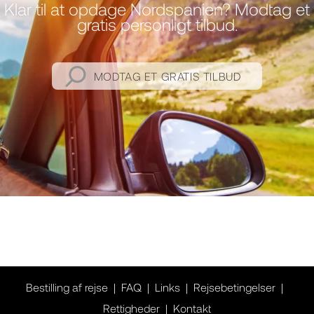
Klar til at opdage Nordspanien? Modtag et
gratis personligt tilbud.
MODTAG ET GRATIS TILBUD
Bestilling af rejse
FAQ
Links
Rejsebetingelser
Rettigheder
Kontakt