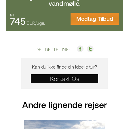
vandmølle.
fra
Modtag Tilbud
745
EUR/uge.
DEL DETTE LINK:
Kan du ikke finde din ideelle tur?
Kontakt Os
Andre lignende rejser