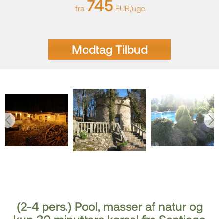
745
fra
EUR/uge.
Modtag Tilbud
(2-4 pers.) Pool, masser af natur og
kun 30 minutters kørsel fra Santiago