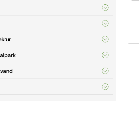
ektur
alpark
tvand