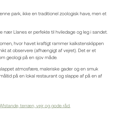
nne park, ikke en traditionel zoologisk have, men et
nær Llanes er perfekte til hviledage og leg i sandet.
nomen, hvor havet kraftigt rammer kalkstensklippen
ikt at observere (afhængigt af vejret). Det er et
m geologi på en sjov måde.
slappet atmosfære, maleriske gader og en smuk
n måltid på en lokal restaurant og slappe af på en af
fstande, terræn, vejr og gode råd.