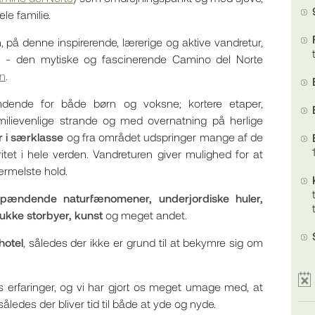
le familie.
, på denne inspirerende, lærerige og aktive vandretur,
r
- den mytiske og fascinerende Camino del Norte
en
.
ændende for både børn og voksne; kortere etaper,
milievenlige strande og med overnatning på herlige
 i særklasse
og fra området udspringer mange af de
tet i hele verden. Vandreturen giver mulighed for at
rmelste hold.
, spændende naturfænomener, underjordiske huler,
ukke storbyer, kunst
og meget andet.
hotel
, således der ikke er grund til at bekymre sig om
erfaringer, og vi har gjort os meget umage med, at
 således der bliver tid til både at yde og nyde.