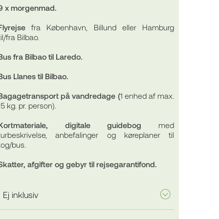
9 x morgenmad.
Flyrejse
fra København, Billund eller Hamburg
til/fra Bilbao.
Bus fra Bilbao til Laredo.
Bus Llanes til Bilbao.
Bagagetransport på vandredage (
1 enhed af max.
15 kg. pr. person).
Kortmateriale, digitale guidebog
med
turbeskrivelse, anbefalinger og køreplaner til
tog/bus.
Skatter, afgifter og gebyr til rejsegarantifond.
Ej inklusiv