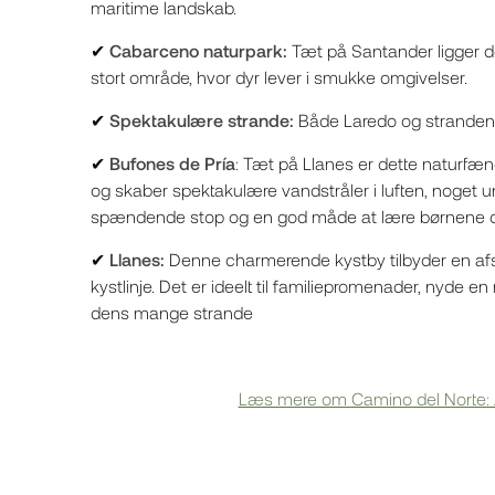
maritime landskab.
✔
Cabarceno naturpark:
Tæt på Santander ligger de
stort område, hvor dyr lever i smukke omgivelser.
✔
Spektakulære strande:
Både Laredo og strandene 
✔
Bufones de Pría
: Tæt på Llanes er dette naturfæ
og skaber spektakulære vandstråler i luften, noget un
spændende stop og en god måde at lære børnene o
✔
Llanes:
Denne charmerende kystby tilbyder en af
kystlinje. Det er ideelt til familiepromenader, nyde e
dens mange strande
Læs mere om Camino del Norte: A