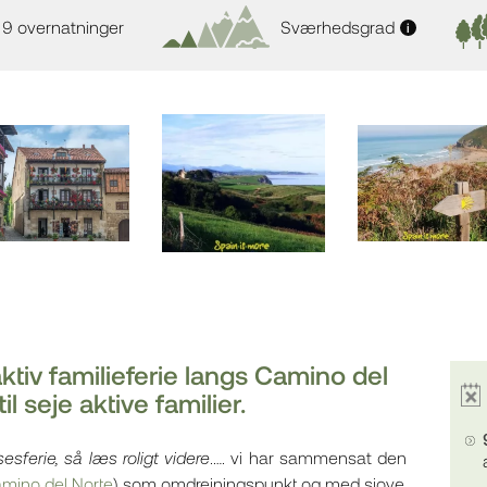
9 overnatninger
Sværhedsgrad
i
ktiv familieferie langs Camino del
il seje aktive familier.
sferie, så læs roligt videre
.…. vi har sammensat den
mino del Norte
) som omdrejningspunkt og med sjove,