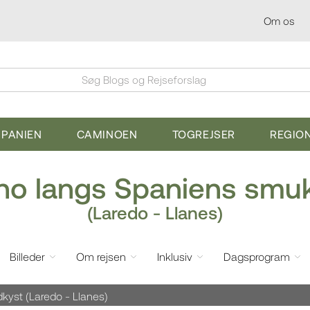
Om os
Søg Blogs og Rejseforslag
SPANIEN
CAMINOEN
TOGREJSER
REGIO
no langs Spaniens smu
(Laredo - Llanes)
Billeder
Om rejsen
Inklusiv
Dagsprogram
kyst (Laredo - Llanes)