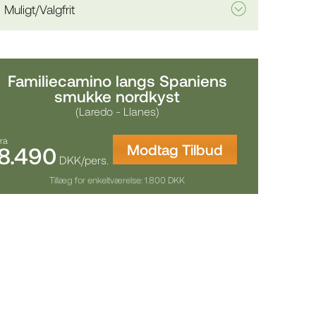
Muligt/Valgfrit
Familiecamino langs Spaniens
smukke nordkyst
(Laredo - Llanes)
fra
Modtag Tilbud
8.490
DKK/pers.
Tillæg for enkeltværelse: 1.800 DKK