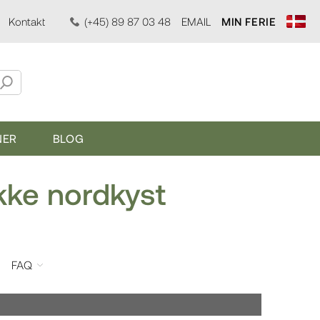
Kontakt
(+45) 89 87 03 48
EMAIL
MIN FERIE
NER
BLOG
kke nordkyst
FAQ