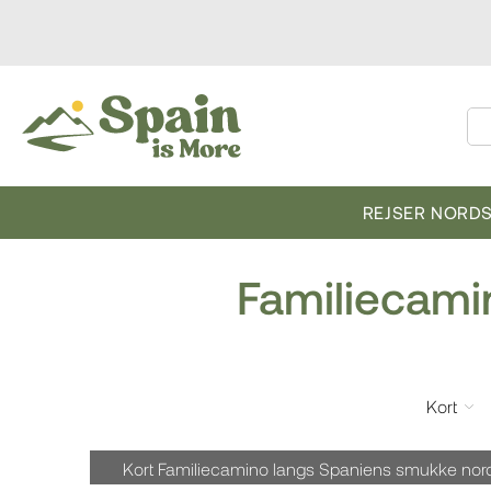
REJSER NORD
Familiecami
Kort
Kort Familiecamino langs Spaniens smukke nord