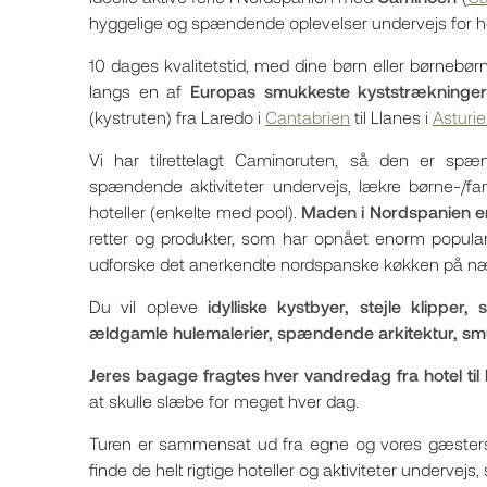
hyggelige og spændende oplevelser undervejs for he
10 dages kvalitetstid, med dine børn eller børnebørn
langs en af
Europas smukkeste kyststrækninge
(kystruten) fra Laredo i
Cantabrien
til Llanes i
Asturi
Vi har tilrettelagt Caminoruten, så den er sp
spændende aktiviteter undervejs, lækre børne-/fa
hoteller (enkelte med pool).
Maden i Nordspanien er
retter og produkter, som har opnået enorm populari
udforske det anerkendte nordspanske køkken på næ
Du vil opleve
idylliske kystbyer, stejle klipper
ældgamle hulemalerier, spændende arkitektur, sm
Jeres bagage fragtes hver vandredag fra hotel til 
at skulle slæbe for meget hver dag.
Turen er sammensat ud fra egne og vores gæsters 
finde de helt rigtige hoteller og aktiviteter undervejs,