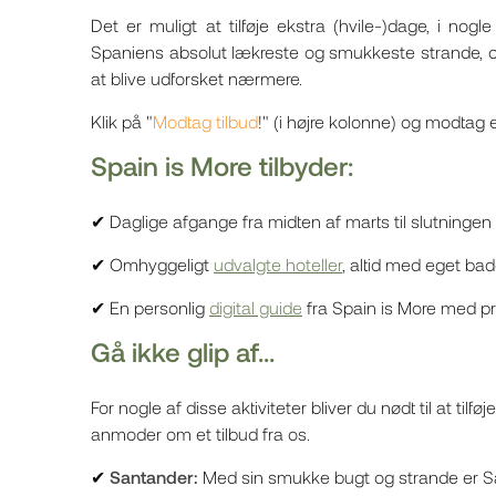
Det er muligt at tilføje ekstra (hvile-)dage, i no
Spaniens absolut lækreste og smukkeste strande, og 
at blive udforsket nærmere.
Klik på "
Modtag tilbud
!" (i højre kolonne) og modtag et
Spain is More tilbyder:
✔ Daglige afgange fra midten af marts til slutningen 
✔ Omhyggeligt
udvalgte hoteller
, altid med eget ba
✔ En personlig
digital guide
fra Spain is More med pr
Gå ikke glip af...
For nogle af disse aktiviteter bliver du nødt til at til
anmoder om et tilbud fra os.
✔
Santander:
Med sin smukke bugt og strande er Sa