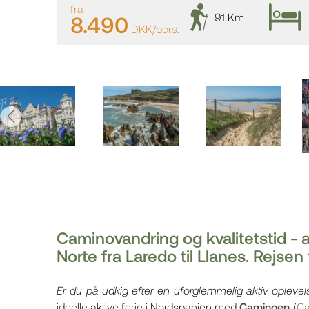
fra
91 Km
8.490
DKK/pers.
Caminovandring og kvalitetstid - a
Norte fra Laredo til Llanes. Rejsen t
Er du på udkig efter en uforglemmelig aktiv oplevelse
ideelle aktive ferie i Nordspanien med
Caminoen
(
Ca