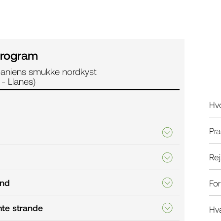
rogram
paniens smukke nordkyst
 - Llanes)
Hvo
Pra
Re
and
Fo
te strande
Hv