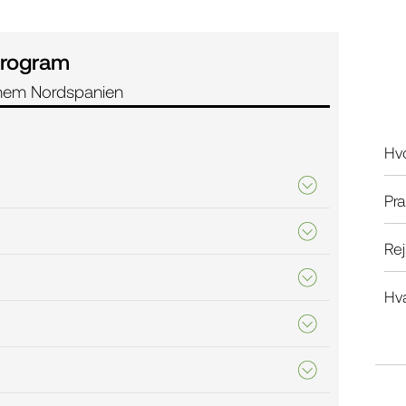
rogram
nnem Nordspanien
Hvo
Pra
Re
Hv