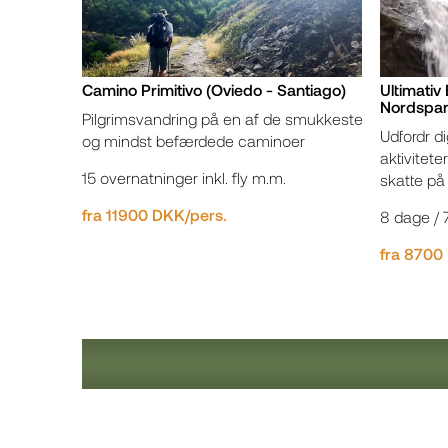
Camino Primitivo (Oviedo - Santiago)
Ultimativ 
Nordspan
Pilgrimsvandring på en af de smukkeste
Udfordr 
og mindst befærdede caminoer
aktivitet
15 overnatninger inkl. fly m.m.
skatte på
fra 11900 DKK/pers.
8 dage / 
fra 8700