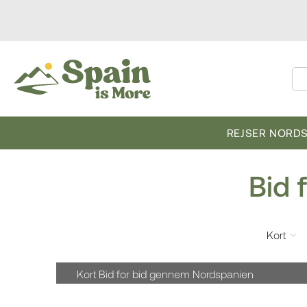
REJSER NORD
Bid 
Kort
Kort Bid for bid gennem Nordspanien