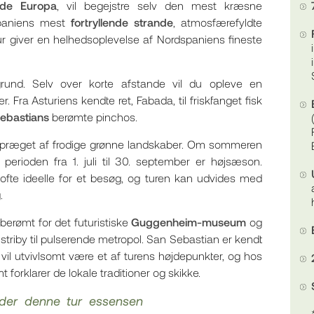
 de Europa
, vil begejstre selv den mest kræsne
 Spaniens mest
fortryllende strande
, atmosfærefyldte
ur giver en helhedsoplevelse af Nordspaniens fineste
grund. Selv over korte afstande vil du opleve en
. Fra Asturiens kendte ret, Fabada, til friskfanget fisk
ebastians
berømte pinchos.
g, præget af frodige grønne landskaber. Om sommeren
 perioden fra 1. juli til 30. september er højsæson.
te ideelle for et besøg, og turen kan udvides med
.
 berømt for det futuristiske
Guggenheim-museum
og
riby til pulserende metropol. San Sebastian er kendt
 vil utvivlsomt være et af turens højdepunkter, og hos
 forklarer de lokale traditioner og skikke.
yder denne tur essensen