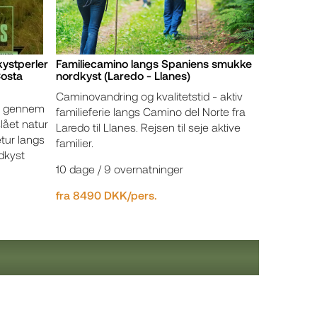
ystperler
Familiecamino langs Spaniens smukke
Costa
nordkyst (Laredo - Llanes)
Caminovandring og kvalitetstid - aktiv
ao gennem
familieferie langs Camino del Norte fra
lået natur
Laredo til Llanes. Rejsen til seje aktive
tur langs
familier.
dkyst
10 dage / 9 overnatninger
fra 8490 DKK/pers.