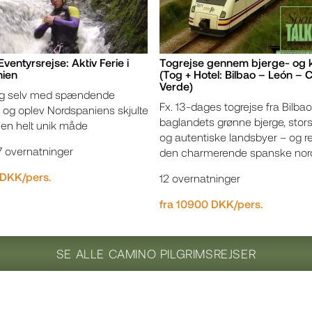
Eventyrsrejse: Aktiv Ferie i
Togrejse gennem bjerge- og k
ien
(Tog + Hotel: Bilbao – León – 
Verde)
dig selv med spændende
Fx. 13-dages togrejse fra Bilb
er og oplev Nordspaniens skjulte
baglandets grønne bjerge, stors
 en helt unik måde
og autentiske landsbyer – og re
7 overnatninger
den charmerende spanske nor
 DKK/pers.
12 overnatninger
fra 10900 DKK/pers.
SE ALLE CAMINO PILGRIMSREJSER