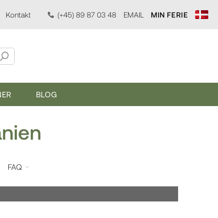
Kontakt
(+45) 89 87 03 48
EMAIL
MIN FERIE
NER
BLOG
anien
FAQ