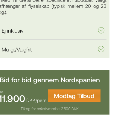
afhænger af flyselskab (typisk mellem 20 og 23
kg.).
Ej inklusiv
Muligt/Valgfrit
Bid for bid gennem Nordspanien
fra
Modtag Tilbud
11.900
DKK/pers.
Tillæg for enkeltværelse: 2.500 DKK