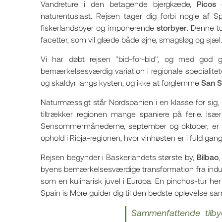
Vandreture i den betagende bjergkæde,
Picos
naturentusiast. Rejsen tager dig forbi nogle af
fiskerlandsbyer og imponerende
storbyer
. Denne t
facetter, som vil glæde både øjne, smagsløg og sjæl.
Vi har døbt rejsen "bid-for-bid", og med god 
bemærkelsesværdig variation i regionale specialiteter
og skaldyr langs kysten, og ikke at forglemme
San S
Naturmæssigt står Nordspanien i en klasse for si
tiltrækker regionen mange spaniere på ferie. Især
Sensommermånederne, september og oktober, er of
ophold i Rioja-regionen, hvor vinhøsten er i fuld gang
Rejsen begynder i Baskerlandets største by,
Bilbao
,
byens bemærkelsesværdige transformation fra indust
som en kulinarisk juvel i Europa. En pinchos-tur her
Spain is More guider dig til den bedste oplevelse samt
Sammenfattende tilb