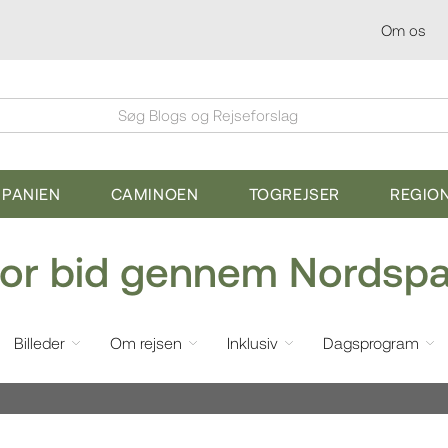
Om os
Søg Blogs og Rejseforslag
SPANIEN
CAMINOEN
TOGREJSER
REGIO
for bid gennem Nordsp
Billeder
Om rejsen
Inklusiv
Dagsprogram