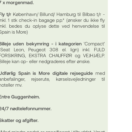
7 x morgenmad.
Fly
t/r
København/ Billund/ Hamburg til Bilbao t/r -
inkl. 1 stk check-in bagage p.p.* (ønsker du ikke fly
inkl. bedes du oplyse dette ved henvendelse til
Spain is More)
Billeje uden bekymring - i kategorien
'Compact'
(Seat Leon, Peugeot 308 el. lign) inkl. FULD
FORSIKRING, EKSTRA CHAUFFØR og VEJHJÆLP.
Billeje kan op- eller nedgraderes efter ønske.
Udførlig Spain is More digitale rejseguide
med
anbefalinger, rejserute, kørselsvejledninger til
hoteller mv.
Entre Guggenheim.
24/7 nødtelefonnummer.
Skatter og afgifter.
*Med mindre andet er specificeret i tilbuddet. Vægt