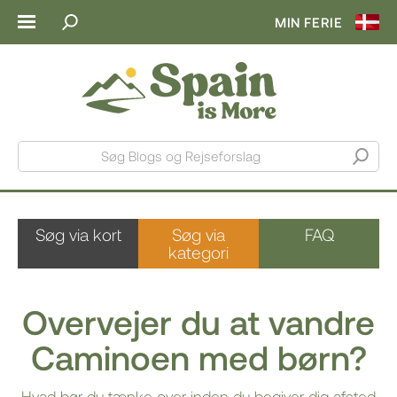
MIN FERIE
Søg Blogs og Rejseforslag
Søg via kort
Søg via
FAQ
kategori
Overvejer du at vandre
Caminoen med børn?
Hvad bør du tænke over inden du begiver dig afsted