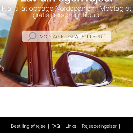
Klar til at opdage Nordspanien? Modtag et
gratis personligt tilbud.
MODTAG ET GRATIS TILBUD
Bestilling af rejse
FAQ
Links
Rejsebetingelser