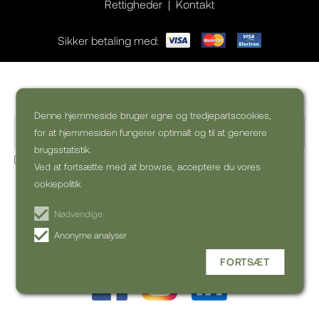
Rettigheder
Kontakt
Sikker betaling med:
Ønsker du inspiration til din rejse?
Denne hjemmeside bruger egne og tredjepartscookies,
for at hjemmesiden fungerer optimalt og til at generere
brugsstatistik.
Ja, jeg vil gerne modtage kommercielle nyhedsbreve (kan
Ved at fortsætte med at browse, acceptere du vores
altid afmeldes)
ookiepolitik
TILMELD NYHEDSBREV
Nødvendige
Anonyme analyser
FORTSÆT